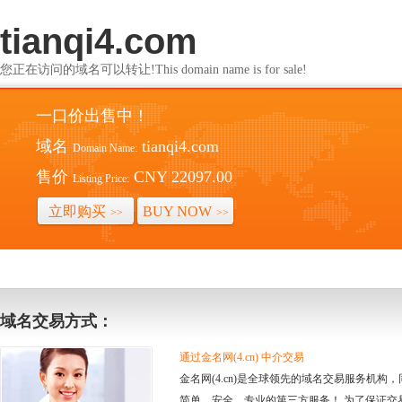
tianqi4.com
您正在访问的域名可以转让!This domain name is for sale!
一口价出售中！
域名
tianqi4.com
Domain Name:
售价
CNY 22097.00
Listing Price:
立即购买
BUY NOW
>>
>>
域名交易方式：
通过金名网(4.cn) 中介交易
金名网(4.cn)是全球领先的域名交易服务机
简单、安全、专业的第三方服务！ 为了保证交