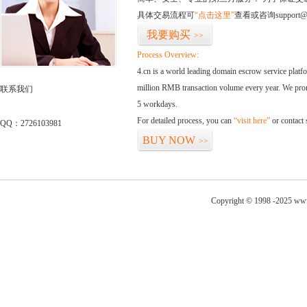
具体交易流程可
“点击这里”
查看或咨询support@
我要购买
>>
Process Overview:
4.cn is a world leading domain escrow service plat
million RMB transaction volume every year. We promi
联系我们
5 workdays.
For detailed process, you can
“visit here”
or contact
QQ：2726103981
BUY NOW
>>
Copyright © 1998 -2025 www